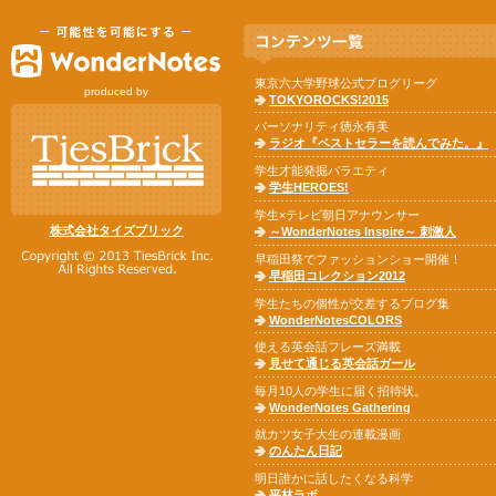
東京六大学野球公式ブログリーグ
produced by
TOKYOROCKS!2015
パーソナリティ徳永有美
ラジオ『ベストセラーを読んでみた。』
学生才能発掘バラエティ
学生HEROES!
学生×テレビ朝日アナウンサー
株式会社タイズブリック
～WonderNotes Inspire～ 刺激人
早稲田祭でファッションショー開催！
早稲田コレクション2012
学生たちの個性が交差するブログ集
WonderNotesCOLORS
使える英会話フレーズ満載
見せて通じる英会話ガール
毎月10人の学生に届く招待状。
WonderNotes Gathering
就カツ女子大生の連載漫画
のんたん日記
明日誰かに話したくなる科学
平林ラボ